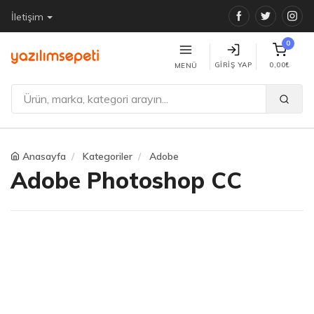
Facebook
Twitter
Ins
İletişim
0
GIRIŞ YAP
0,00₺
MENÜ
Anasayfa
Kategoriler
Adobe
Adobe Photoshop CC