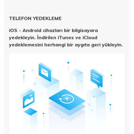
TELEFON YEDEKLEME
iOS - Android cihazları bir bilgisayara
yedekleyin. İndirilen iTunes ve iCloud
yedeklemesini herhangi bir aygıta geri yükleyin.