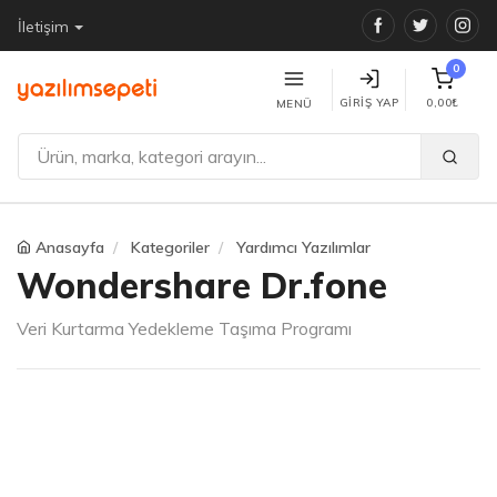
Facebook
Twitter
Ins
İletişim
0
GIRIŞ YAP
0,00₺
MENÜ
Anasayfa
Kategoriler
Yardımcı Yazılımlar
Wondershare Dr.fone
Veri Kurtarma Yedekleme Taşıma Programı