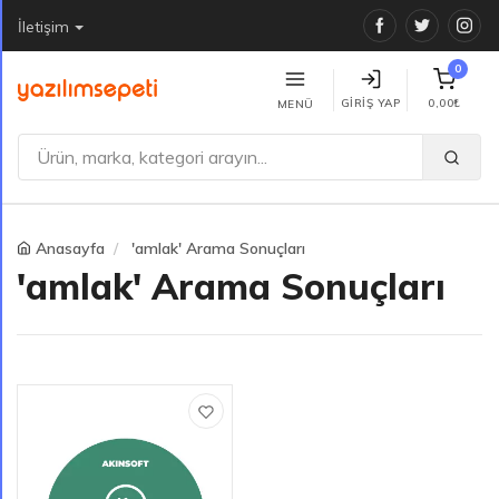
Facebook
Twitter
Ins
İletişim
0
GIRIŞ YAP
0,00₺
MENÜ
Anasayfa
'amlak' Arama Sonuçları
'amlak' Arama Sonuçları