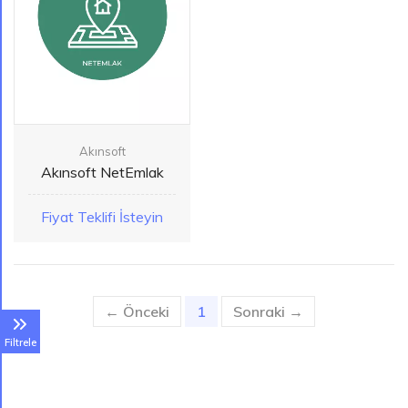
Akınsoft
Akınsoft NetEmlak
Fiyat Teklifi İsteyin
← Önceki
1
(current)
Sonraki →
Filtrele