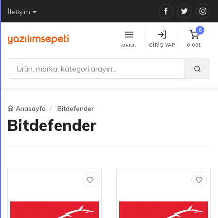
Facebook
Twitter
Ins
İletişim
0
GIRIŞ YAP
0,00₺
MENÜ
Anasayfa
Bitdefender
Bitdefender