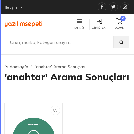
Facebook
Twitter
Ins
İletişim
0
GIRIŞ YAP
0,00₺
MENÜ
Anasayfa
'anahtar' Arama Sonuçları
'anahtar' Arama Sonuçları