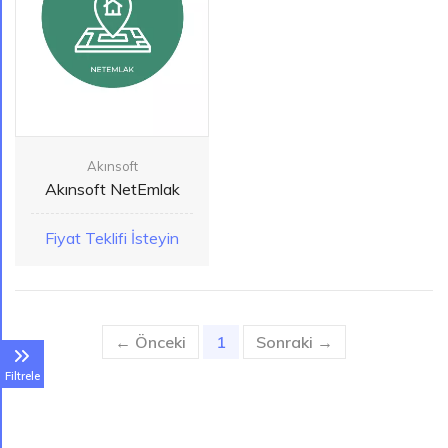
Akınsoft
Akınsoft NetEmlak
Fiyat Teklifi İsteyin
← Önceki
1
(current)
Sonraki →
Filtrele