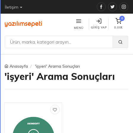
Facebook
Twitter
Ins
İletişim
0
GIRIŞ YAP
0,00₺
MENÜ
Anasayfa
'işyeri' Arama Sonuçları
'işyeri' Arama Sonuçları