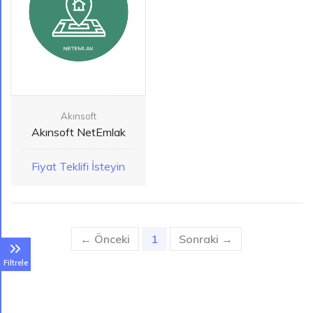
Akınsoft
Akınsoft NetEmlak
Fiyat Teklifi İsteyin
← Önceki
1
(current)
Sonraki →
Filtrele