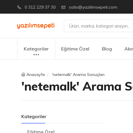
0 312 229 37 30
satis@yazilimsepeti.com
Kategoriler
Eğitime Özel
Blog
Akı
Anasayfa
'netemalk' Arama Sonuçları
'netemalk' Arama S
Kategoriler
Eğitime Özel