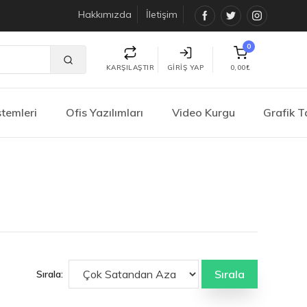
Hakkımızda
İletişim
Facebook
Twitter
Instagra
0
KARŞILAŞTIR
GIRIŞ YAP
0,00₺
stemleri
Ofis Yazılımları
Video Kurgu
Grafik 
Sırala
Sırala: