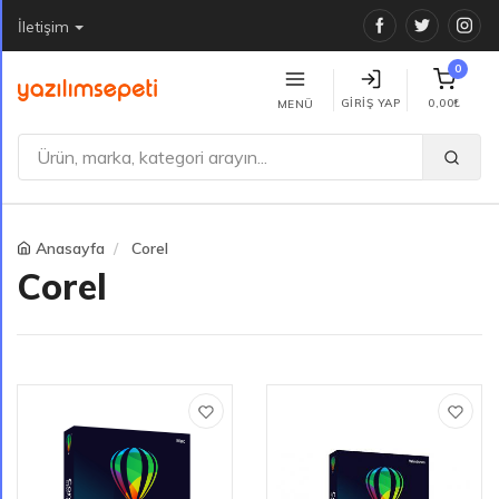
Facebook
Twitter
Ins
İletişim
0
GIRIŞ YAP
0,00₺
MENÜ
Anasayfa
Corel
Corel